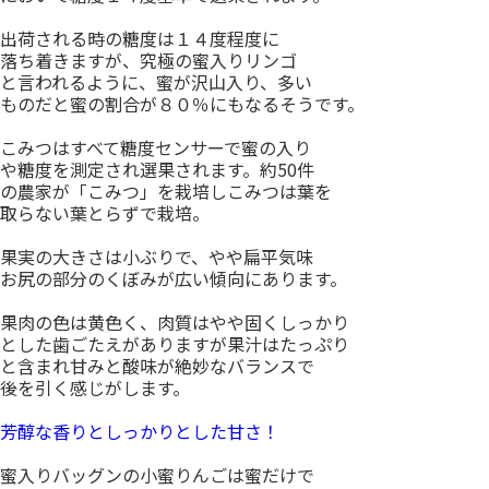
出荷される時の糖度は１４度程度に
落ち着きますが、究極の蜜入りリンゴ
と言われるように、蜜が沢山入り、多い
ものだと蜜の割合が８０％にもなるそうです。
こみつはすべて糖度センサーで蜜の入り
や糖度を測定され選果されます。約50件
の農家が「こみつ」を栽培しこみつは葉を
取らない葉とらずで栽培。
果実の大きさは小ぶりで、やや扁平気味
お尻の部分のくぼみが広い傾向にあります。
果肉の色は黄色く、肉質はやや固くしっかり
とした歯ごたえがありますが果汁はたっぷり
と含まれ甘みと酸味が絶妙なバランスで
後を引く感じがします。
芳醇な香りとしっかりとした甘さ！
蜜入りバッグンの小蜜りんごは蜜だけで