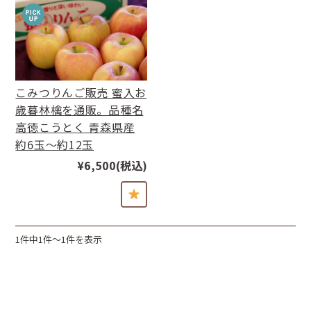
こみつりんご販売 蜜入お
歳暮林檎を通販。品種名
高徳こうとく 青森県産
約6玉〜約12玉
¥6,500
(税込)
1件中1件〜1件を表示