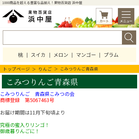
1000商品を超える豊富な品揃え！果物百貨店 浜中屋
桃
スイカ
メロン
マンゴー
プラム
トップページ
りんご
こみつりんご青森県
こみつりんご青森県
こみつりんご 青森県こみつの会
商標登録 第5067463号
お届け期間は11月下旬頃より
究極の蜜入りリンゴ！
御歳暮りんごに！