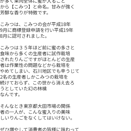
が多く果肉全体に蜜が入ること
から【こみつ】と命名。甘みが強く
芳醇な香りが特徴です。
こみつは、こみつの会が平成18年
9月に商標登録申請を行い平成19年
8月に認可されました。
こみつは３５年ほど前に蜜の多さと
食味から多くの生産者に試作栽培
されたりんごですがほとんどの生産
者は作業性の問題などから栽培を
やめてしまい、石川地区でも辛うじて
2名の生産者しかこみつの栽培を
続けておらず、この世から消え去ろ
うとしていた幻の林檎
なんです。
そんなとき東京都大田市場の関係
者の一人が、こんな蜜入りの美味
しいりんごをなくしてはいけない。
ぜひ増やして消費者の皆様に味わって