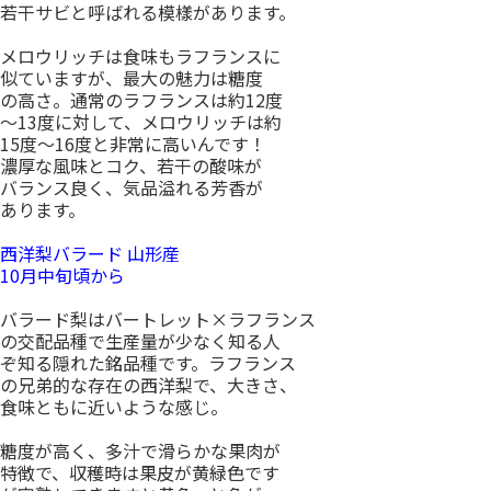
若干サビと呼ばれる模樣があります。
メロウリッチは食味もラフランスに
似ていますが、最大の魅力は糖度
の高さ。通常のラフランスは約12度
〜13度に対して、メロウリッチは約
15度〜16度と非常に高いんです！
濃厚な風味とコク、若干の酸味が
バランス良く、気品溢れる芳香が
あります。
西洋梨バラード 山形産
10月中旬頃から
バラード梨はバートレット×ラフランス
の交配品種で生産量が少なく知る人
ぞ知る隠れた銘品種です。ラフランス
の兄弟的な存在の西洋梨で、大きさ、
食味ともに近いような感じ。
糖度が高く、多汁で滑らかな果肉が
特徴で、収穫時は果皮が黄緑色です