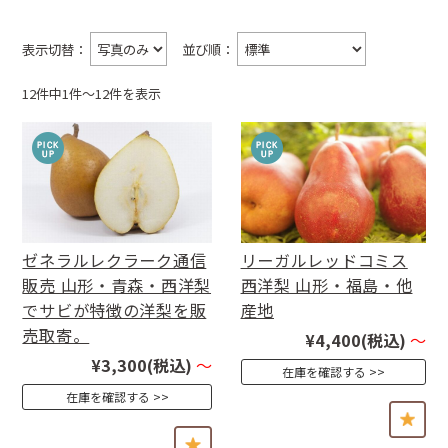
表示切替：
並び順：
12件中1件〜12件を表示
ゼネラルレクラーク通信
リーガルレッドコミス
販売 山形・青森・西洋梨
西洋梨 山形・福島・他
でサビが特徴の洋梨を販
産地
売取寄。
¥4,400
(税込)
～
¥3,300
(税込)
～
在庫を確認する
在庫を確認する