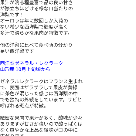
果汁が滴る程豊富で品の良い甘さ
が際立ちほどける様な口当たりの
洋梨です！
オーロラは年に数回しか入荷の
ない希少な西洋梨で糖度が高く
多汁で滑らかな果肉が特徴です。
他の洋梨に比べて食べ頃の分かり
易い西洋梨です
西洋梨ゼネラル・レクラーク
山形産 10月上旬頃から
ゼネラルレクラークはフランス生まれ
で、表面はザラザラして果皮が黄緑
に茶色が混じった感じは西洋梨の中
でも独特の外観をしています。サビと
呼ばれる斑点が特徴。
緻密な果肉で果汁が多く、酸味が少々
ありますが甘さが強いので酸っぱくは
なく爽やかな上品な後味が口の中に
広がります。