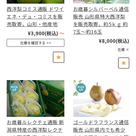
西洋梨コミス通販 ドワイ
お歳暮シルバーベル通信
エネ・デュ・コミスを販
販売 山形県特大西洋梨
売取寄。山形・他産地
を販売取寄。約5ｋｇ 約
7玉〜約16玉
¥3,900
(税込)
～
¥8,000
(税込)
在庫を確認する
在庫 ×
お歳暮ルレクチェ通販 新
ゴールドラフランス通信
潟県特産の西洋梨レクチ
販売 山形県内でも希少