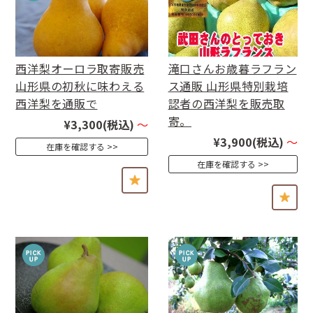
西洋梨オーロラ取寄販売
滝口さんお歳暮ラフラン
山形県の初秋に味わえる
ス通販 山形県特別栽培
西洋梨を通販で
認者の西洋梨を販売取
寄。
¥3,300
(税込)
～
¥3,900
(税込)
～
在庫を確認する
在庫を確認する