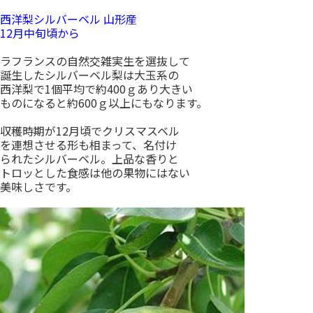
西洋梨シルバーベル 山形産
12月中旬頃から
ラフランスの自然交雑実生を選抜して
誕生したシルバーベル梨は大玉系の
西洋梨で1個平均で約400ｇあり大きい
ものになると約600ｇ以上にもなります。
収穫時期が12月頃でクリスマスベル
を連想させる形も相まって、名付け
られたシルバーベル。上品な香りと
トロッとした食感は他の果物にはない
美味しさです。