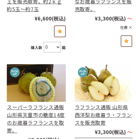
ェを販売取寄。約2ｋｇ
なお歳暮ラフランスを販
約5玉〜約7玉
売取寄。
¥6,600
(税込)
¥3,300
(税込)
～
在庫 ×
購入数
箱
スーパーラフランス通販
ラフランス通販 山形県
山形県天童市の糖度14度
西洋梨お歳暮ラ・フラン
のお歳暮ラフランスを取
スを販売取寄
寄。
¥3,300
(税込)
～