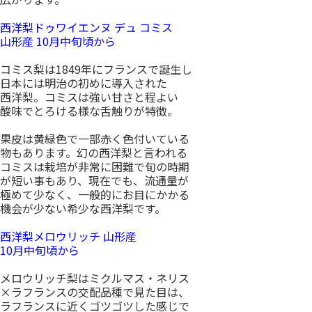
西洋梨ドゥワイエンヌ デュ コミス
山形産 10月中旬頃から
コミス梨は1849年にフランスで誕生し
日本には明治の初めに導入された
西洋梨。コミスは強い甘さと程よい
酸味でとろける様な舌触りが特徴。
果皮は黄緑色で一部赤く色付いている
物もあります。幻の西洋梨と言われる
コミスは栽培が非常に困難で旬の時期
が短い事もあり、現在でも、流通量が
極めて少なく、一般的にお目にかかる
機会が少ない希少な西洋梨です。
西洋梨メロウリッチ 山形産
10月中旬頃から
メロウリッチ梨はミクルマス・ネリス
×ラフランスの交配品種で見た目は、
ラフランスに近くゴツゴツした感じで