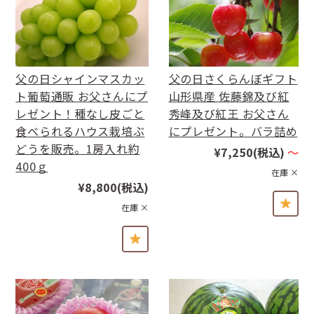
父の日シャインマスカッ
父の日さくらんぼギフト
ト葡萄通販 お父さんにプ
山形県産 佐藤錦及び紅
レゼント！種なし皮ごと
秀峰及び紅王 お父さん
食べられるハウス栽培ぶ
にプレゼント。バラ詰め
どうを販売。1房入れ約
¥7,250
(税込)
～
400ｇ
在庫 ×
¥8,800
(税込)
在庫 ×