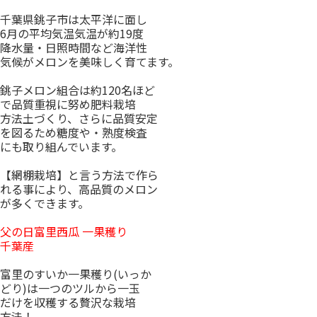
千葉県銚子市は太平洋に面し
6月の平均気温気温が約19度
降水量・日照時間など海洋性
気候がメロンを美味しく育てます。
銚子メロン組合は約120名ほど
で品質重視に努め肥料栽培
方法土づくり、さらに品質安定
を図るため糖度や・熟度検査
にも取り組んでいます。
【網棚栽培】と言う方法で作ら
れる事により、高品質のメロン
が多くできます。
父の日富里西瓜 一果穫り
千葉産
富里のすいか一果穫り(いっか
どり)は一つのツルから一玉
だけを収穫する贅沢な栽培
方法！