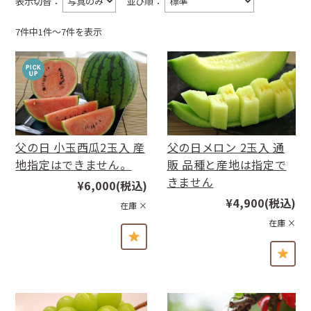
表示切替：
並び順：
7件中1件〜7件を表示
父の日 小玉西瓜2玉入 産
父の日メロン 2玉入 通
地指定はできません。
販 品種と産地は指定で
きません
¥6,000
(税込)
¥4,900
(税込)
在庫 ×
在庫 ×