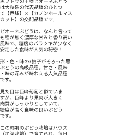
黒ブドウの王様ピオーネぶどう
は大粒系の代表品種のひとつ
で【巨峰】×【カノンホールマス
カット】の交配品種です。
ピオーネぶどうは、なんと言って
も種が無く濃厚な甘みと香り高い
風味で、糖度のバラツキが少なく
安定した食味が人気の秘密！
形・色・味の3拍子がそろった黒
ぶどうの高級品種。甘さ・風味
・味の深みが味わえる人気品種
です。
見た目は巨峰葡萄と似ていま
すが、巨峰より果肉が大きく
肉質がしっかりとしていて、
糖度が高く食味の良いぶどう
です。
この時期のぶどう栽培はハウス
（加温栽培）で育てられ、毎日