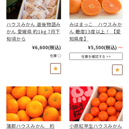
ハウスみかん 道後物語み
みはまっこ ハウスみか
かん 愛媛県 約1kg 7月下
ん 糖度13度以上！ 【愛
旬頃から
知県産】
¥6,600
(税込)
¥5,500
(税込)
～
在庫 ○
在庫を確認する
蒲郡ハウスみかん 約
小原紅早生ハウスみかん