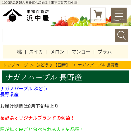
1000商品を超える豊富な品揃え！果物百貨店 浜中屋
桃
スイカ
メロン
マンゴー
プラム
トップページ
ぶどう♪【国産】
ナガノパープル 長野産
ナガノパープル 長野産
ナガノパープル ぶどう
長野県産
お届け期間は8月下旬頃より
長野県オリジナルブランドの葡萄！
種が無く皮ごと食べられる大人気品種！