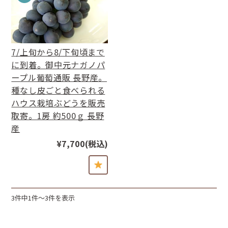
7/上旬から8/下旬頃まで
に到着。御中元ナガノパ
ープル葡萄通販 長野産。
種なし皮ごと食べられる
ハウス栽培ぶどうを販売
取寄。1房 約500ｇ 長野
産
¥7,700
(税込)
3件中1件〜3件を表示