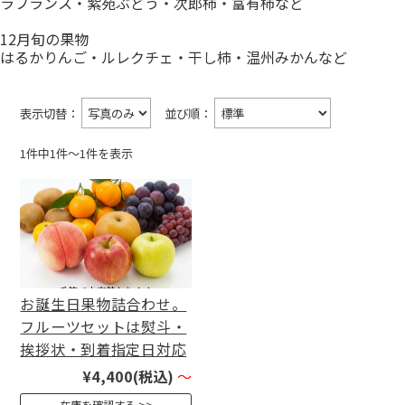
ラフランス・紫苑ぶどう・次郎柿・富有柿など
12月旬の果物
はるかりんご・ルレクチェ・干し柿・温州みかんなど
表示切替：
並び順：
1件中1件〜1件を表示
お誕生日果物詰合わせ。
フルーツセットは熨斗・
挨拶状・到着指定日対応
¥4,400
(税込)
～
在庫を確認する