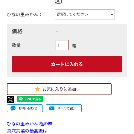
込)
ひなの里みかん：
価格:
−
数量:
箱
ひなの里みかん 極の味
真穴共選の最高級は