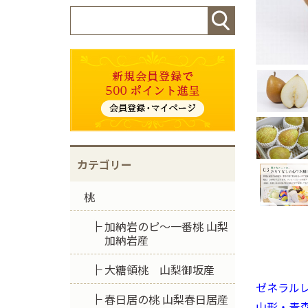
桃
加納岩のピ〜一番桃 山梨
加納岩産
大糖領桃 山梨御坂産
ゼネラル
春日居の桃 山梨春日居産
山形・青