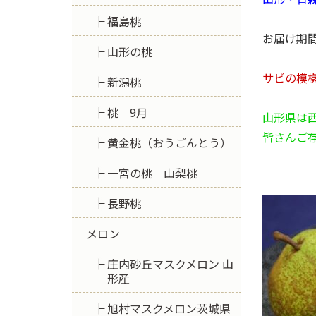
福島桃
お届け期間
山形の桃
サビの模
新潟桃
桃 9月
山形県は
皆さんご
黄金桃（おうごんとう）
一宮の桃 山梨桃
長野桃
メロン
庄内砂丘マスクメロン 山
形産
旭村マスクメロン茨城県