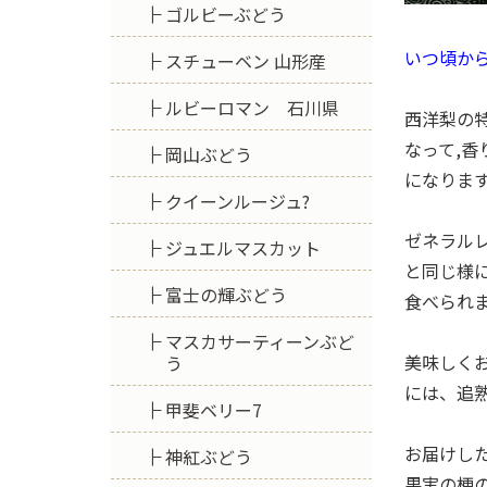
ゴルビーぶどう
いつ頃か
スチューベン 山形産
ルビーロマン 石川県
西洋梨の
なって,
岡山ぶどう
になりま
クイーンルージュ?
ゼネラル
ジュエルマスカット
と同じ様
富士の輝ぶどう
食べられ
マスカサーティーンぶど
美味しく
う
には、追
甲斐ベリー7
お届けし
神紅ぶどう
果実の梗