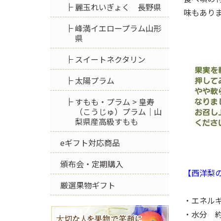
麗玉れいぎょく 長野県
味もあり
峰満イエロープラム山形
県
スイートネクタリン
太陽プラム
すもも・プラム > 皇寿
（こうじゅ）プラム｜山
梨県産高級すもも
eギフト対応商品
頒布会・定期購入
【西洋梨の
厳選果物ギフト
・エネルギ
・水分 約