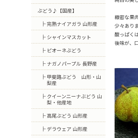
ぶどう♪【国産】
緻密な果
完熟ナイアガラ 山形産
少々あり
酸っぱく
シャインマスカット
後味が、
ピオーネぶどう
ナガノパープル 長野産
甲斐路ぶどう 山形・山
梨産
クイーンニーナぶどう 山
梨・他産地
高尾ぶどう 山形産
デラウェア 山形産