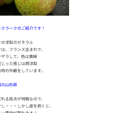
レクラークのご紹介です！
介の洋梨のゼネラル
クは、フランス生まれで、
ラザラして、色は黄緑
混じった感じは西洋梨
独特の外観をしています。
国の山形県
ばれる斑点が特徴なので、
少し・・・しかし皮を剥くと、
しい果肉が現れます！