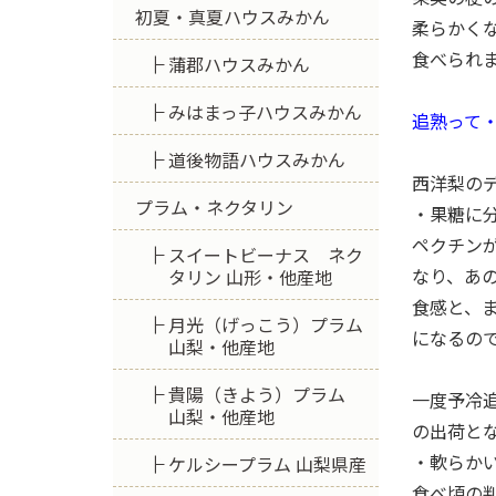
初夏・真夏ハウスみかん
柔らかく
食べられ
蒲郡ハウスみかん
みはまっ子ハウスみかん
追熟って
道後物語ハウスみかん
西洋梨の
プラム・ネクタリン
・果糖に
ペクチン
スイートビーナス ネク
なり、あ
タリン 山形・他産地
食感と、
月光（げっこう）プラム
になるの
山梨・他産地
貴陽（きよう）プラム
一度予冷
山梨・他産地
の出荷と
・軟らか
ケルシープラム 山梨県産
食べ頃の