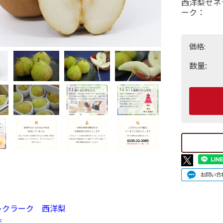
西洋梨ゼネ
ーク：
価格:
数量:
レクラーク 西洋梨
森