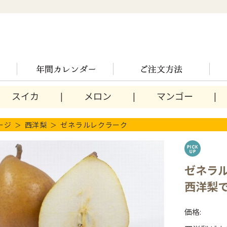
スイカ
メロン
マンゴー
ージ
西洋梨
ゼネラルレクラーク
ゼネラ
西洋梨
価格: