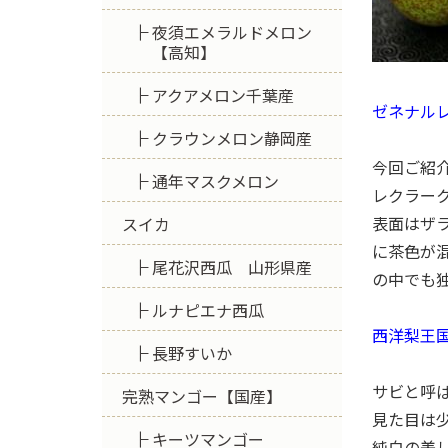
夜須エメラルドメロン
【高知】
アクアメロン千葉産
ゼネナル
クラウンメロン静岡産
今回ご紹
通年マスクメロン
レクラー
表面はザ
スイカ
に茶色が
尾花沢西瓜 山形県産
の中でも
ルナピエナ西瓜
西洋梨王
長野すいか
サビと呼
完熟マンゴー【国産】
見た目は
キーツマンゴー
純白の美