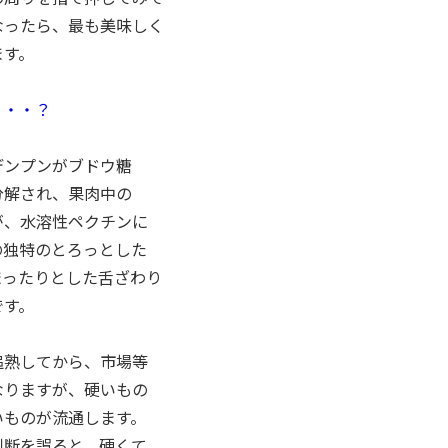
なったら、最も美味しく
ます。
・・・？
デンプンがブドウ糖
分解され、果肉中の
が、水溶性ペクチンに
の独特のとろっとした
まったりとした舌ざわり
です。
追熟してから、市場等
なりますが、硬いもの
いものが流通します。
判断を誤ると、硬くて